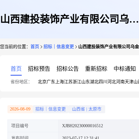
山西建投装饰产业有限公司乌金
您当前的位置：
首页
招标｜信息变更
山西建投装饰产业有限公司乌金山
山中学改扩建项目(alc)报价截止
首页
招标预告
招标公告
重新招标
中标通知
省份地区：
北京
广东
上海
江苏
浙江
山东
湖北
四川
河北
河南
天津
山
时间延时
2026-08-09
招标｜信息变更
山西省
|
太原市
项目编号
XJBH20230000016512
发布时间
2023-07-17 12:31:41