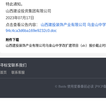
特此通知。
山西建设投资集团有限公司
2023年07月17日
点击查看公告内容：
山西建投装饰产业有限公司 乌金山中学改扩
94c4ca3d6ba169e9232c0.doc
附件下载
山西建投装饰产业有限公司乌金山中学改扩建项目（alc）报价截止时间延时变更公告39
寻标宝
联系我们
首页
联系客服
© Baidu
使用爱番番前必读
沪ICP备
NEW
HOT