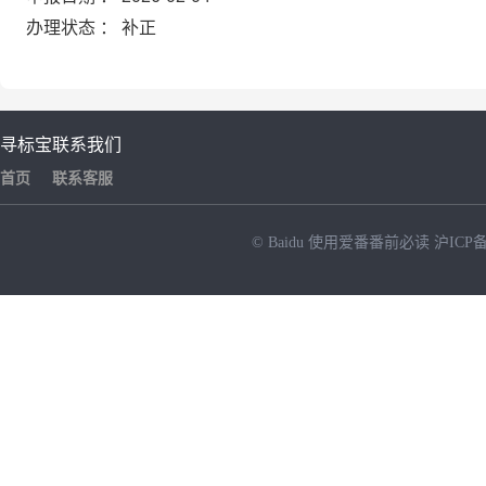
办理状态 ： 补正
寻标宝
联系我们
首页
联系客服
© Baidu
使用爱番番前必读
沪ICP备
NEW
HOT