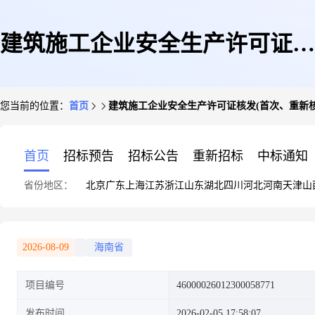
建筑施工企业安全生产许可证核
您当前的位置：
首页
建筑施工企业安全生产许可证核发(首次、重新核
发(首次、重新核定)(告知承诺
首页
招标预告
招标公告
重新招标
中标通知
省份地区：
北京
广东
上海
江苏
浙江
山东
湖北
四川
河北
河南
天津
山
制)
2026-08-09
海南省
项目编号
46000026012300058771
发布时间
2026-02-05 17:58:07