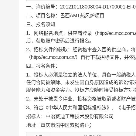
一、询价编号
：
201210118008004-D1700001-EI-0
二、项目名称
：
巴西
AMT
热风炉项目
三、
报名须知
1
、网络报名地点：供应商登录（
http://ec.mcc.com.
后，获取账户密码后进行报名。
2
、招标文件的获取：经资格审查入围的供应商，将
（
http://ec.mcc.com.cn/
）自行下载招标文件，并依
四、报名条件
：
1
、投标人必须是独立的法人单位，具备一般纳税人
任何合同被解除、未发生因自身原因造成的诉讼情
服务能力和资金实力。投标方应随时接受招标方对
2
、未处于被责令停业、投标资格被取消或者财产被
3
、符合《中华人民共和国招标投标法》、《电子招
招标人：
中冶赛迪工程技术股份有限公司
地
址：重庆市渝中区双钢路
1号