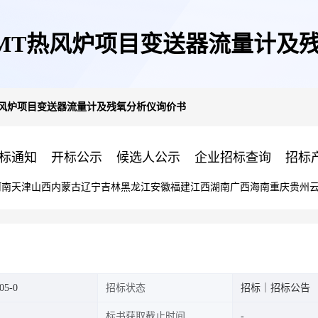
MT热风炉项目变送器流量计及
热风炉项目变送器流量计及残氧分析仪询价书
标通知
开标公示
候选人公示
企业招标查询
招标
河南
天津
山西
内蒙古
辽宁
吉林
黑龙江
安徽
福建
江西
湖南
广西
海南
重庆
贵州
05-0
招标状态
招标｜招标公告
标书获取截止时间