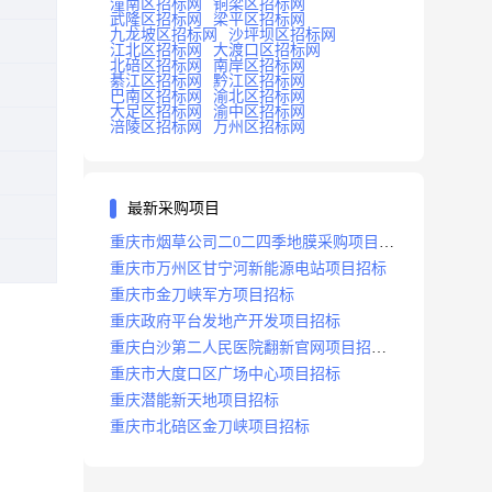
潼南区招标网
铜梁区招标网
武隆区招标网
梁平区招标网
九龙坡区招标网
沙坪坝区招标网
江北区招标网
大渡口区招标网
北碚区招标网
南岸区招标网
綦江区招标网
黔江区招标网
巴南区招标网
渝北区招标网
大足区招标网
渝中区招标网
涪陵区招标网
万州区招标网
最新采购项目
重庆市烟草公司二0二四季地膜采购项目招
标公告
重庆市万州区甘宁河新能源电站项目招标
重庆市金刀峡军方项目招标
重庆政府平台发地产开发项目招标
重庆白沙第二人民医院翻新官网项目招标
公告
重庆市大度口区广场中心项目招标
重庆潜能新天地项目招标
重庆市北碚区金刀峡项目招标