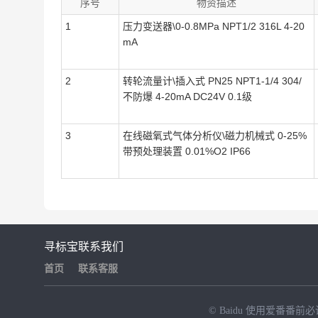
序号
物资描述
1
压力变送器\0-0.8MPa NPT1/2 316L 4-20
mA
2
转轮流量计\插入式 PN25 NPT1-1/4 304/
不防爆 4-20mA DC24V 0.1级
3
在线磁氧式气体分析仪\磁力机械式 0-25%
带预处理装置 0.01%O2 IP66
寻标宝
联系我们
首页
联系客服
© Baidu
使用爱番番前必