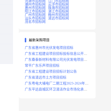
河源市招标网
江门市招标网
潮州市招标网
云浮市招标网
惠州市招标网
珠海市招标网
阳江市招标网
湛江市招标网
广州市招标网
梅州市招标网
汕头市招标网
清远市招标网
茂名市招标网
最新采购项目
广东省惠州市光伏发电项目招标
广东省工程建设项目招标投标信息公开目
录
广东春泰新材料有限公司光伏发电项目招
标
常平广东乐声项目招标
广东省工程建设项目招标计划公告
广东省清远市土方项目招标
广东粤电大埔电厂二期工程2023-2024年度
安保服务项目招标公告
广东平远县城区环卫清洁作业市场化承包
项目招标中标候选人公示