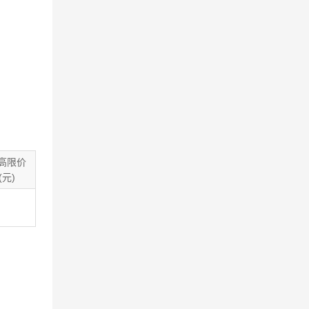
高限价
(元)