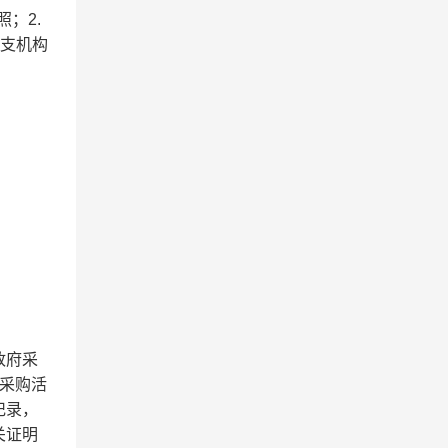
；2.
分支机构
政府采
府采购活
记录，
关证明