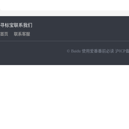
寻标宝
联系我们
首页
联系客服
© Baidu
使用爱番番前必读
沪ICP备
NEW
HOT
暂时没有搜索结果…