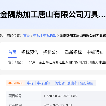
金隅热加工唐山有限公司刀具询
您当前的位置：
首页
中标｜中标通知
金隅热加工唐山有限公司刀具询
比价-结果公告
首页
招标预告
招标公告
重新招标
中标通知
省份地区：
北京
广东
上海
江苏
浙江
山东
湖北
四川
河北
河南
天津
山
2026-08-06
中标｜中标通知
河北省
|
唐山市
|
曹妃甸区
项目编号
11830000-XJ-2025-1319
发布时间
2025-09-22 13:09:41