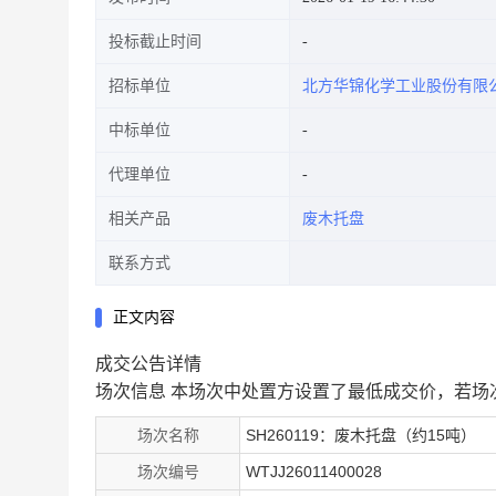
投标截止时间
招标单位
北方华锦化学工业股份有限
中标单位
代理单位
相关产品
废木托盘
联系方式
正文内容
成交公告详情
场次信息
本场次中处置方设置了最低成交价，若场
场次名称
SH260119：废木托盘（约15吨）
场次编号
WTJJ26011400028