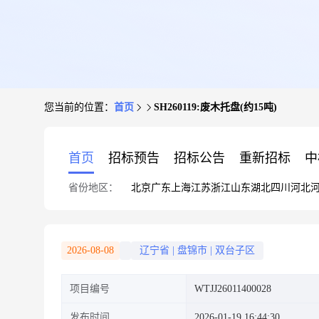
您当前的位置：
首页
SH260119:废木托盘(约15吨)
首页
招标预告
招标公告
重新招标
中
省份地区：
北京
广东
上海
江苏
浙江
山东
湖北
四川
河北
2026-08-08
辽宁省
|
盘锦市
|
双台子区
项目编号
WTJJ26011400028
发布时间
2026-01-19 16:44:30