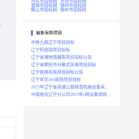
丹东市招标网
大连市招标网
盘锦市招标网
锦州市招标网
鞍山市招标网
铁岭市招标网
元
最新采购项目
中铁九局辽宁项目招标
辽宁科技园项目招标
辽宁省博物馆展陈项目招标公告
辽宁省朝阳市分散式风电项目招标
辽宁抚顺风电项目招标公告
辽宁军区301医院项目招标
2023年辽宁省高速公路除雪机械设备采购
项目招标招标公告
中国电信辽宁分公司2023年c网设备退网拆
除施工服务采购项目招标公告