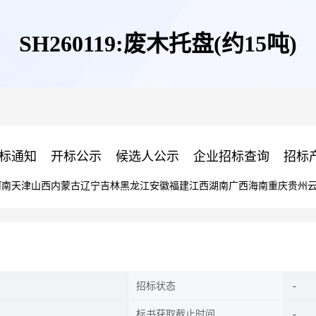
SH260119:废木托盘(约15吨)
标通知
开标公示
候选人公示
企业招标查询
招标
河南
天津
山西
内蒙古
辽宁
吉林
黑龙江
安徽
福建
江西
湖南
广西
海南
重庆
贵州
招标状态
标书获取截止时间