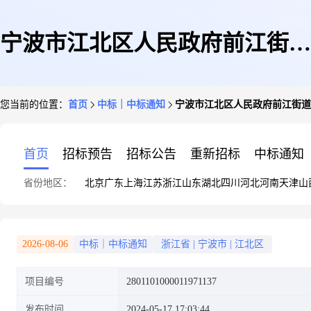
宁波市江北区人民政府前江街道
您当前的位置：
首页
中标｜中标通知
宁波市江北区人民政府前江街道
办事处关于车辆租赁的框架协议
首页
招标预告
招标公告
重新招标
中标通知
省份地区：
北京
广东
上海
江苏
浙江
山东
湖北
四川
河北
河南
天津
山
采购项目成交公告
2026-08-06
中标｜中标通知
浙江省
|
宁波市
|
江北区
项目编号
2801101000011971137
发布时间
2024-05-17 17:03:44