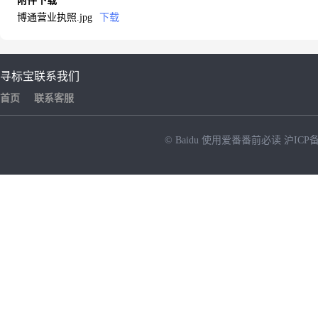
附件下载
博通营业执照.jpg
下载
寻标宝
联系我们
首页
联系客服
© Baidu
使用爱番番前必读
沪ICP备
NEW
HOT