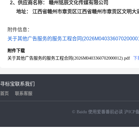
赣州铭辰文化传媒有限公司
2
、供应商名称：
江西省赣州市章贡区江西省赣州市章贡区文明大道
地址：
附件信息：
关于其他广告服务的服务工程合同(2026M0403360702000012
附件下载
关于其他广告服务的服务工程合同(2026M0403360702000012).pdf
下
寻标宝
联系我们
首页
联系客服
© Baidu
使用爱番番前必读
沪ICP备
NEW
HOT