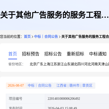
关于其他广告服务的服务工程合
您当前的位置：
首页
中标｜合同公告
关于其他广告服务的服务工程合
同公告
首页
招标预告
招标公告
重新招标
中标通知
省份地区：
北京
广东
上海
江苏
浙江
山东
湖北
四川
河北
河南
天津
山
2026-08-07
中标｜合同公告
江西省
|
赣州市
|
章贡区
项目编号
2201401000006206492
发布时间
2026-04-03 15:08:49