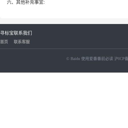
六、其他补充事宜:
寻标宝
联系我们
首页
联系客服
© Baidu
使用爱番番前必读
沪ICP备
NEW
HOT