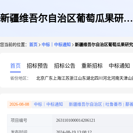
新疆维吾尔自治区葡萄瓜果研究
您当前的位置：
首页
中标｜中标通知
新疆维吾尔自治区葡萄瓜果研究
所关于产品质量检验服务的服务
首页
招标预告
招标公告
重新招标
中标通知
省份地区：
北京
广东
上海
江苏
浙江
山东
湖北
四川
河北
河南
天津
山
市场采购项目成交公告
2026-08-08
中标｜中标通知
新疆维吾尔自治区
|
吐鲁番市
|
鄯
项目编号
2631101000014206121
发布时间
2024-08-19 13:08:12