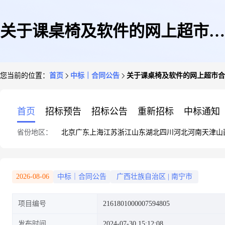
关于课桌椅及软件的网上超市合
您当前的位置：
首页
中标｜合同公告
关于课桌椅及软件的网上超市合
同公告
首页
招标预告
招标公告
重新招标
中标通知
省份地区：
北京
广东
上海
江苏
浙江
山东
湖北
四川
河北
河南
天津
山
2026-08-06
中标｜合同公告
广西壮族自治区
|
南宁市
项目编号
2161801000007594805
发布时间
2024-07-30 15:12:08