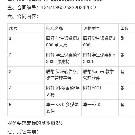
五、合同编号：
12N49850253320242002
六、合同内容：
序号
标项名称
规格型号
单位
1
四轩 学生课桌椅3
四轩学生课桌椅3
张
800 单人桌
800
2
四轩 学生课桌椅Y
四轩学生课桌椅Y
张
3838 课桌椅
3838
3
联想 管理软件/云
联想/lenovo教学
套
桌面管理平台
管理软件
4
四轩 圈椅/围椅/单
四轩Y001
张
人椅
5
卓一 V5.0 多媒体
卓一V5.0
套
软件
服务要求或标的基本概况：
七、其它事项：