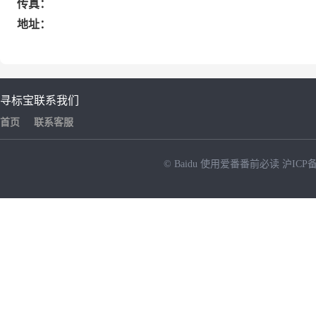
传真：
地址：
寻标宝
联系我们
首页
联系客服
© Baidu
使用爱番番前必读
沪ICP备
NEW
HOT