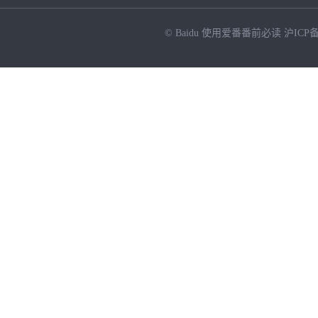
© Baidu
使用爱番番前必读
沪ICP备
NEW
HOT
暂时没有搜索结果…