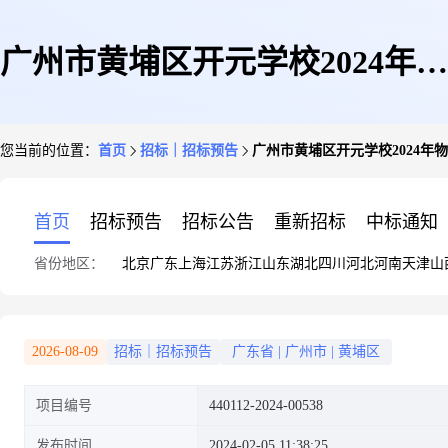
广州市黄埔区开元学校2024年物
您当前的位置：
首页
招标｜招标预告
广州市黄埔区开元学校2024年
业服务采购项目
首页
招标预告
招标公告
重新招标
中标通知
省份地区：
北京
广东
上海
江苏
浙江
山东
湖北
四川
河北
河南
天津
山
2026-08-09
招标｜招标预告
广东省
|
广州市
|
黄埔区
项目编号
440112-2024-00538
发布时间
2024-02-05 11:38:25