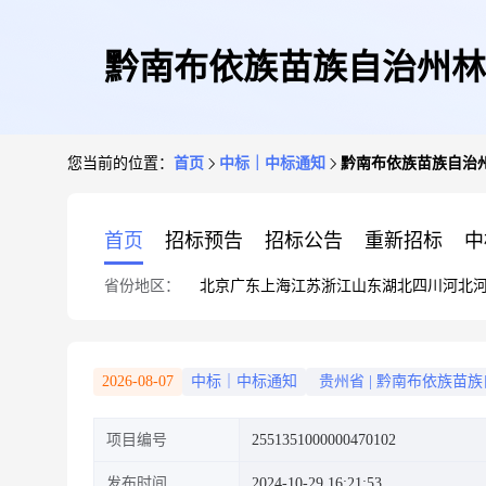
黔南布依族苗族自治州林
您当前的位置：
首页
中标｜中标通知
黔南布依族苗族自治
首页
招标预告
招标公告
重新招标
中
省份地区：
北京
广东
上海
江苏
浙江
山东
湖北
四川
河北
2026-08-07
中标｜中标通知
贵州省
|
黔南布依族苗族
项目编号
2551351000000470102
发布时间
2024-10-29 16:21:53