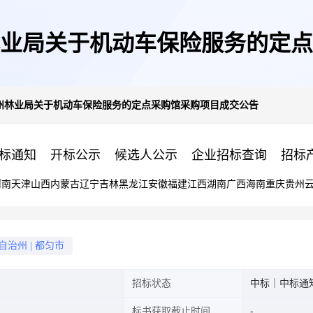
业局关于机动车保险服务的定点
州林业局关于机动车保险服务的定点采购馆采购项目成交公告
标通知
开标公示
候选人公示
企业招标查询
招标
河南
天津
山西
内蒙古
辽宁
吉林
黑龙江
安徽
福建
江西
湖南
广西
海南
重庆
贵州
自治州
|
都匀市
招标状态
中标｜中标通
标书获取截止时间