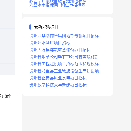
黔西南布依族苗族自治州招标网
六盘水市招标网
铜仁市招标网
最新采购项目
贵州兴华瑞商管集团地铁最新项目招标
贵州泙阳酒厂项目招标
贵州大方县煤炭应急储备项目招标
贵州省烟草公司毕节市公司育苗设施新建
及修复项目招标公告
贵州省工程建设项目招标范围和规模标准
规定
贵州省龙里县工业微波设备生产建设项目
招标
贵州省正安县风业发电项目招标
贵州数字科技大学新建项目招标
购已经