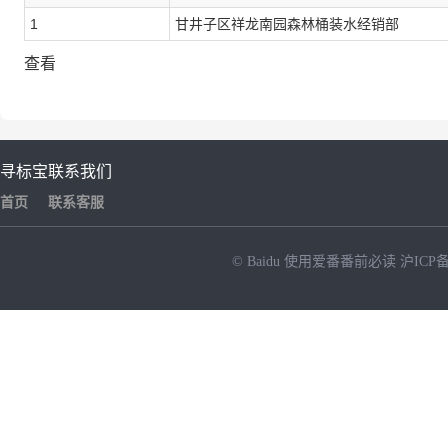
1
甘井子区祥龙南园森林桶装水经销部
查看
寻标宝
联系我们
首页
联系客服
© Baidu
使用爱番番前必读
沪ICP备
NEW
HOT