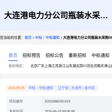
大连港电力分公司瓶装水采购
您当前的位置：
首页
中标｜中标通知
大连港电力分公司瓶装水采购DL2
DL260604
首页
招标预告
招标公告
重新招标
中标通知
省份地区：
北京
广东
上海
江苏
浙江
山东
湖北
四川
河北
河南
天津
山
2026-08-08
中标｜中标通知
辽宁省
|
大连市
|
金州区
项目编号
D202606030116X
发布时间
2026-06-10 00:00:00