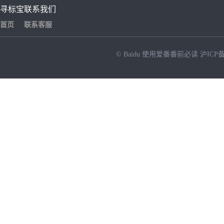
寻标宝
联系我们
首页
联系客服
© Baidu
使用爱番番前必读
沪ICP备
NEW
HOT
暂时没有搜索结果…