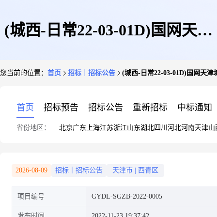
(城西-日常22-03-01D)国网天津
您当前的位置：
首页
招标｜招标公告
(城西-日常22-03-01D)国网
城西公司2022年配电设备检修运
首页
招标预告
招标公告
重新招标
中标通知
省份地区：
北京
广东
上海
江苏
浙江
山东
湖北
四川
河北
河南
天津
山
维(四季度)
2026-08-09
招标｜招标公告
天津市
|
西青区
项目编号
GYDL-SGZB-2022-0005
发布时间
2022-11-23 19:37:42