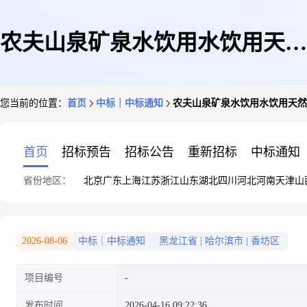
农夫山泉矿泉水饮用水饮用天然
您当前的位置：
首页
中标｜中标通知
农夫山泉矿泉水饮用水饮用天然水3
水380ml*24瓶整箱装
首页
招标预告
招标公告
重新招标
中标通知
省份地区：
北京
广东
上海
江苏
浙江
山东
湖北
四川
河北
河南
天津
山
2026-08-06
中标｜中标通知
黑龙江省
|
哈尔滨市
|
香坊区
项目编号
发布时间
2026-04-16 09:22:36