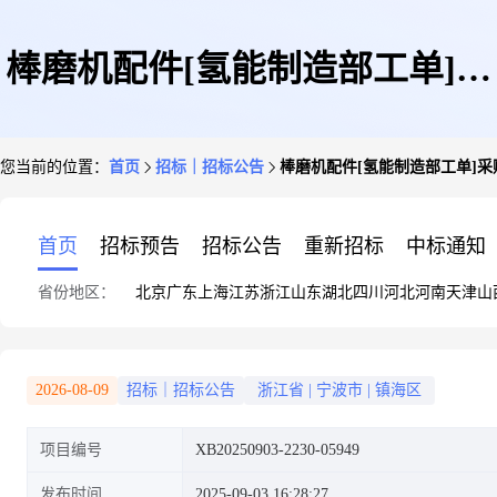
棒磨机配件[氢能制造部工单]采
您当前的位置：
首页
招标｜招标公告
棒磨机配件[氢能制造部工单]采
购公告
首页
招标预告
招标公告
重新招标
中标通知
省份地区：
北京
广东
上海
江苏
浙江
山东
湖北
四川
河北
河南
天津
山
2026-08-09
招标｜招标公告
浙江省
|
宁波市
|
镇海区
项目编号
XB20250903-2230-05949
发布时间
2025-09-03 16:28:27