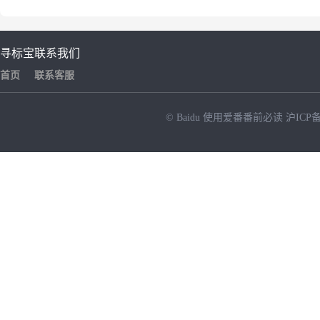
寻标宝
联系我们
首页
联系客服
© Baidu
使用爱番番前必读
沪ICP备
NEW
HOT
暂时没有搜索结果…