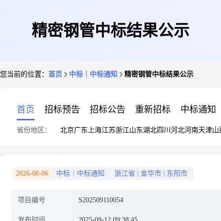
精密钢管中标结果公示
您当前的位置：
首页
中标｜中标通知
精密钢管中标结果公示
首页
招标预告
招标公告
重新招标
中标通知
省份地区：
北京
广东
上海
江苏
浙江
山东
湖北
四川
河北
河南
天津
山
2026-08-06
中标｜中标通知
浙江省
|
金华市
|
东阳市
项目编号
S202509110054
发布时间
2025-09-12 09:38:45