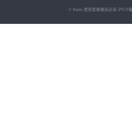
© Baidu
使用爱番番前必读
沪ICP备
NEW
HOT
暂时没有搜索结果…