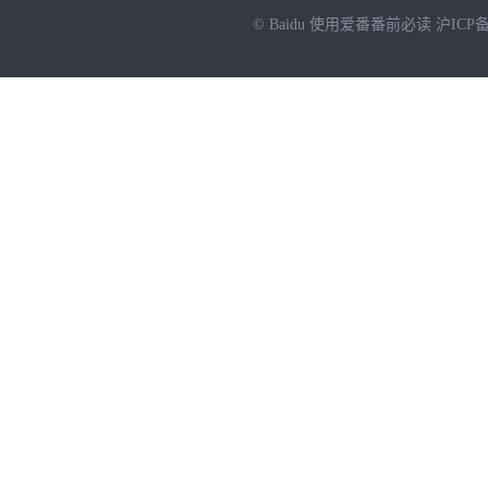
© Baidu
使用爱番番前必读
沪ICP备
NEW
HOT
暂时没有搜索结果…