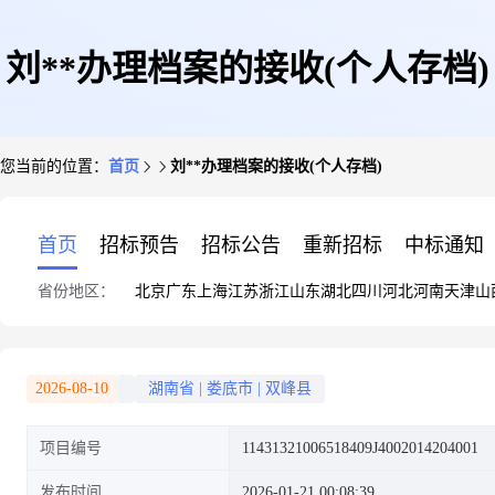
刘**办理档案的接收(个人存档)
您当前的位置：
首页
刘**办理档案的接收(个人存档)
首页
招标预告
招标公告
重新招标
中标通知
省份地区：
北京
广东
上海
江苏
浙江
山东
湖北
四川
河北
河南
天津
山
2026-08-10
湖南省
|
娄底市
|
双峰县
项目编号
11431321006518409J4002014204001
发布时间
2026-01-21 00:08:39