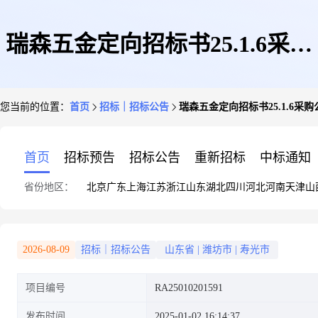
瑞森五金定向招标书25.1.6采购
您当前的位置：
首页
招标｜招标公告
瑞森五金定向招标书25.1.6采
公告(鲁丽集团有限公司)
首页
招标预告
招标公告
重新招标
中标通知
省份地区：
北京
广东
上海
江苏
浙江
山东
湖北
四川
河北
河南
天津
山
2026-08-09
招标｜招标公告
山东省
|
潍坊市
|
寿光市
项目编号
RA25010201591
发布时间
2025-01-02 16:14:37