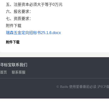
五、注册资本必须大于等于0万元
六、报名要求：
七、资质要求：
附件下载
瑞森五金定向招标书25.1.6.docx
附件下载
寻标宝
联系我们
首页
联系客服
© Baidu
使用爱番番前必读
沪ICP备
NEW
HOT