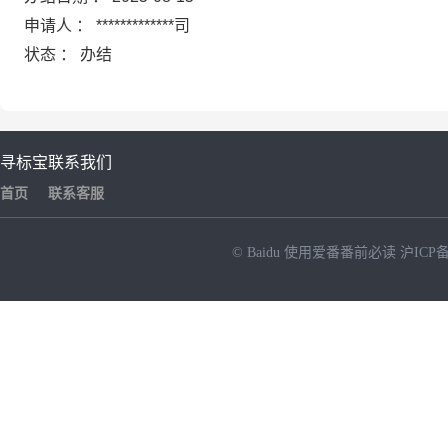
申请人 ： *************司
状态 ： 办结
寻标宝
联系我们
首页
联系客服
© Baidu
使用爱番番前必读
沪ICP备
NEW
HOT