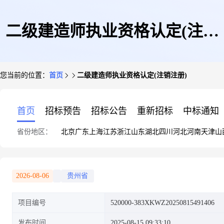
二级建造师执业资格认定(注销
您当前的位置：
首页
二级建造师执业资格认定(注销注册)
注册)
首页
招标预告
招标公告
重新招标
中标通知
省份地区：
北京
广东
上海
江苏
浙江
山东
湖北
四川
河北
河南
天津
山
2026-08-06
贵州省
项目编号
520000-383XKWZ20250815491406
发布时间
2025-08-15 09:33:10