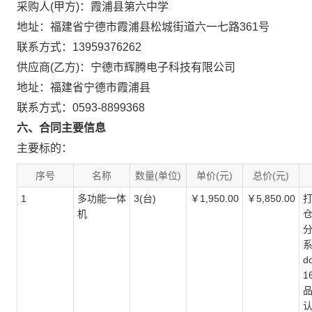
采购人(甲方)：霞浦县第六中学
地址：福建省宁德市霞浦县松城街道六一七路361号
联系方式：13959376262
供应商(乙方)：宁德市辉腾电子科技有限公司
地址：福建省宁德市霞浦县
联系方式：0593-8899368
六、合同主要信息
主要标的：
序号
名称
数量(单位)
单价(元)
总价(元)
1
多功能一体
3(台)
￥1,950.00
￥5,850.00
打
机
仓
分
系
d
1
品
认