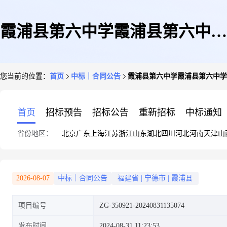
霞浦县第六中学霞浦县第六中学
您当前的位置：
首页
中标｜合同公告
霞浦县第六中学霞浦县第六中学
多功能一体机等直接订购采购合
首页
招标预告
招标公告
重新招标
中标通知
省份地区：
北京
广东
上海
江苏
浙江
山东
湖北
四川
河北
河南
天津
山
同政府采购合同公告
2026-08-07
中标｜合同公告
福建省
|
宁德市
|
霞浦县
项目编号
ZG-350921-20240831135074
发布时间
2024-08-31 11:23:53