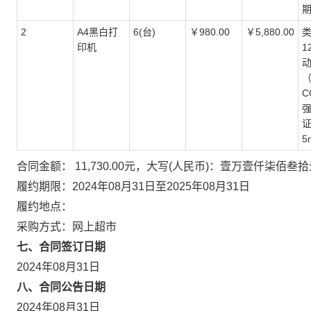
期
2
A4黑白打
6(台)
￥980.00
￥5,880.00
类
印机
1
动
（
C
强
证
5
合同金额： 11,730.00元，大写(人民币)：壹万壹仟柒佰叁
履约期限：2024年08月31日至2025年08月31日
履约地点：
采购方式：网上超市
七、合同签订日期
2024年08月31日
八、合同公告日期
2024年08月31日