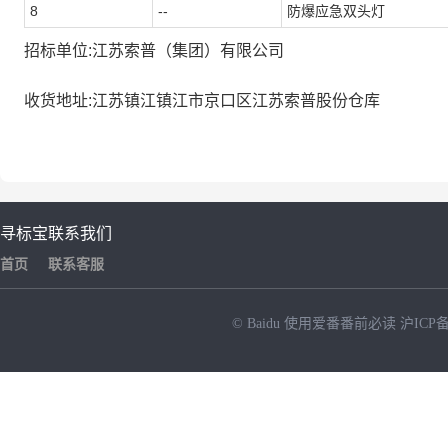
8
--
防爆应急双头灯
招标单位:江苏索普（集团）有限公司
收货地址:江苏镇江镇江市京口区江苏索普股份仓库
寻标宝
联系我们
首页
联系客服
© Baidu
使用爱番番前必读
沪ICP备
NEW
HOT