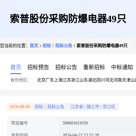
索普股份采购防爆电器49只
您当前的位置：
首页
招标｜招标公告
索普股份采购防爆电器49只
首页
招标预告
招标公告
重新招标
中标通知
省份地区：
北京
广东
上海
江苏
浙江
山东
湖北
四川
河北
河南
天津
山
2026-08-06
招标｜招标公告
江苏省
|
镇江市
|
京口区
项目编号
590601011039
发布时间
2024-04-22 15:52:20