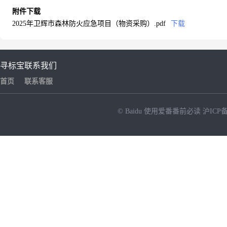
附件下载
2025年卫辉市森林防火应急项目（物资采购）.pdf
下载
寻标宝
联系我们
首页
联系客服
© Baidu
使用爱番番前必读
沪ICP备
NEW
HOT