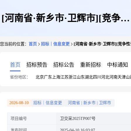
[河南省·新乡市·卫辉市][竞争性
您当前的位置：
首页
招标｜信息变更
[河南省·新乡市·卫辉市][竞争
谈判]卫辉市自然资源和规划局
首页
招标预告
招标公告
重新招标
中标通知
省份地区：
北京
广东
上海
江苏
浙江
山东
湖北
四川
河北
河南
天津
山
2025年卫辉市森林防火应急项目
2026-08-10
招标｜信息变更
河南省
|
新乡市
|
卫辉市
项目编号
卫交采2025TP007号
(物资采购)-更正公告[变更公告]
发布时间
2025-04-10 16:03:07