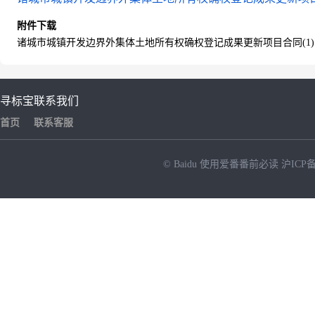
附件下载
诸城市城镇开发边界外集体土地所有权确权登记成果更新项目合同(1).p
寻标宝
联系我们
首页
联系客服
© Baidu
使用爱番番前必读
沪ICP备
NEW
HOT