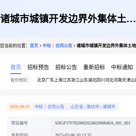
诸城市城镇开发边界外集体土地
您当前的位置：
首页
中标｜合同公告
诸城市城镇开发边界外集体土地
所有权确权登记成果更新项目合
首页
招标预告
招标公告
重新招标
中标通知
省份地区：
北京
广东
上海
江苏
浙江
山东
湖北
四川
河北
河南
天津
山
同公示
2026-08-07
中标｜合同公告
山东省
|
潍坊市
|
诸城市
项目编号
SDGP370782000202402000040A_001_001
发布时间
2025-02-06 10:13:35