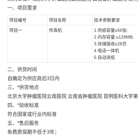
一、项目需求
项目编号
项目名称
技术参数要求
项目一
传真机
1.供纸容量≥50张;
2.内存容量:≥128MB;
3.存储接收≥28页
4.电话一体机
5.自动进纸
二、供货时间
自确定为供应商后3日内
三、
*供货地点
北京大学肿瘤医院云南医院
云南省肿瘤医院
昆明医科大学第
四、
*验收标准
符合国家或行业内标准
五、
*售后服务
免费质保期不低于3年；