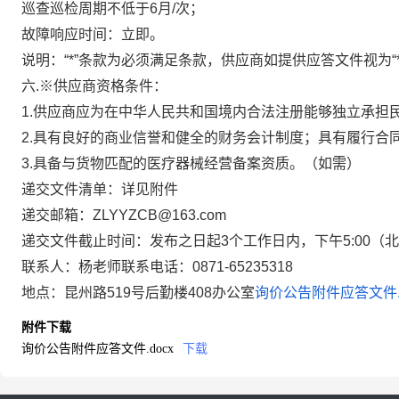
巡查巡检周期不低于
6月/次
；
故障响应时间：立即。
说明：
“*”条款为必须满足条款，供应商如提供应答文件视为“
六.※供应商资格条件：
1.供应商应为在中华人民共和国境内合法注册能够独立承担
2.具有良好的商业信誉和健全的财务会计制度；具有履行合
3.具备与货物匹配的医疗器械经营备案资质。（如需）
递交文件清单：详见附件
递交邮箱：ZLYYZCB@163.com
递交文件截止时间：发布之日起3个工作日内，下午5:00
联系人：杨老师
联系电话：
0
871-65235318
地点：
昆州路
519号后勤楼408办公室
询价公告附件应答文件.d
附件下载
询价公告附件应答文件.docx
下载