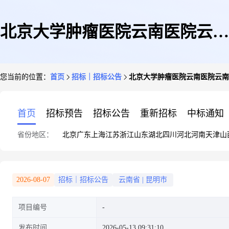
北京大学肿瘤医院云南医院云南
您当前的位置：
首页
招标｜招标公告
北京大学肿瘤医院云南医院云南
省肿瘤医院昆明医科大学第三附
首页
招标预告
招标公告
重新招标
中标通知
省份地区：
北京
广东
上海
江苏
浙江
山东
湖北
四川
河北
河南
天津
山
属医院传真机项目询价采购公告
2026-08-07
招标｜招标公告
云南省
|
昆明市
项目编号
发布时间
2026-05-13 09:31:10