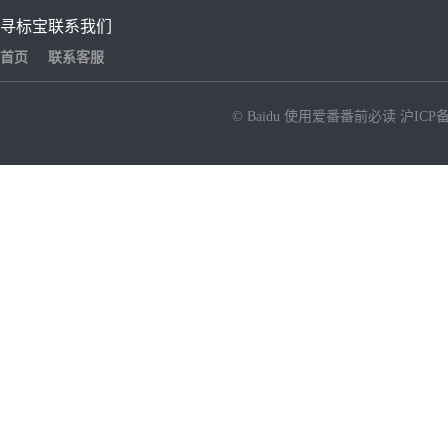
寻标宝
联系我们
首页
联系客服
© Baidu
使用爱番番前必读
沪ICP备
NEW
HOT
暂时没有搜索结果…