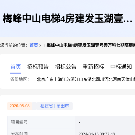
梅峰中山电梯4房建发玉湖壹号
您当前的位置：
首页
梅峰中山电梯4房建发玉湖壹号旁万科七期高层
旁万科七期高层南北东三
首页
招标预告
招标公告
重新招标
中标通知
省份地区：
北京
广东
上海
江苏
浙江
山东
湖北
四川
河北
河南
天津
山
2026-08-08
福建省
|
莆田市
项目编号
发布时间
2024-04-13 09:32:48