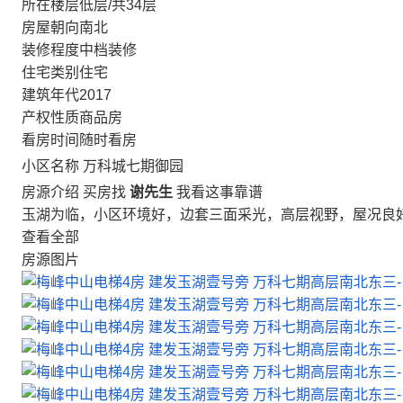
所在楼层
低层/共34层
房屋朝向
南北
装修程度
中档装修
住宅类别
住宅
建筑年代
2017
产权性质
商品房
看房时间
随时看房
小区名称
万科城七期御园
房源介绍
买房找
谢先生
我看这事靠谱
玉湖为临，小区环境好，边套三面采光，高层视野，屋况良
查看全部
房源图片