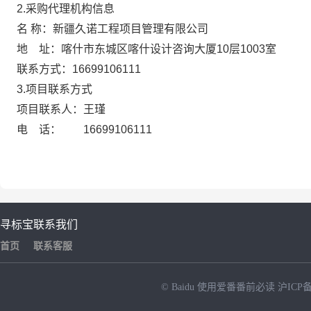
2.采购代理机构信息
名 称：新疆久诺工程项目管理有限
地 址：喀什市东城区喀什设计咨询大厦1
联系方式：16699106111
3.项目联系方式
项目联系人：王瑾
电 话： 16699106111
寻标宝
联系我们
首页
联系客服
© Baidu
使用爱番番前必读
沪ICP备