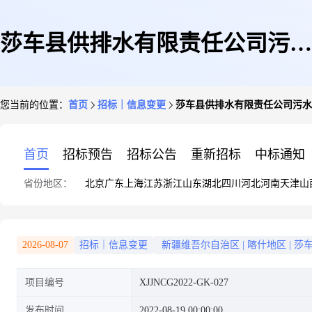
莎车县供排水有限责任公司污水
您当前的位置：
首页
招标｜信息变更
莎车县供排水有限责任公司污水
处理厂水处理药剂采购项目更正
首页
招标预告
招标公告
重新招标
中标通知
省份地区：
北京
广东
上海
江苏
浙江
山东
湖北
四川
河北
河南
天津
山
公告
2026-08-07
招标｜信息变更
新疆维吾尔自治区
|
喀什地区
|
莎
项目编号
XJJNCG2022-GK-027
发布时间
2022-08-19 00:00:00