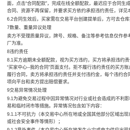
面，点击“合同配款”，完成在线全额配款，最迟应于合同生成当
合同、资源不再保留，并要求买方依约承担违约责任，详见
6.2合同生效后，买家需在交易平台创建提单后，方可去仓
7数量、重量异议处理
卖方不受理质量异议，牌号、规格、备注等参考信息仅作参
厂为准。
8违约责任
8.1买方逾期未全额配款，视为买方违约，买方将承担违约
“买家中心--我的合同”页面支付。拒不履行违约责任的买
履行合同，卖方将承担违约责任并支付违约金，每个违约合同
项向平台和卖方提出赔偿要求。
9交易异常情况处理
9.1为避免交易过程中因异常情况对行业或社会造成的不利
易和临时闭市等措施。异常情况包含如下内容：
9.1.1不可抗力（本交易中心所在地或全国其他部分区域
或社会安全事件等情形）；
9.1.2意外事件（本交易中心所在地发生火灾或电力供应出