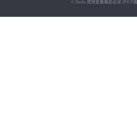
© Baidu
使用爱番番前必读
沪ICP备
NEW
HOT
暂时没有搜索结果…