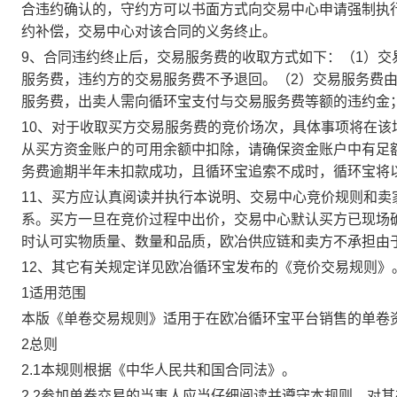
合违约确认的，守约方可以书面方式向交易中心申请强制执
约补偿，交易中心对该合同的义务终止。
9、合同违约终止后，交易服务费的收取方式如下：（1）
服务费，违约方的交易服务费不予退回。（2）交易服务费
服务费，出卖人需向循环宝支付与交易服务费等额的违约金
10、对于收取买方交易服务费的竞价场次，具体事项将在
从买方资金账户的可用余额中扣除，请确保资金账户中有足
务费逾期半年未扣款成功，且循环宝追索不成时，循环宝将
11、买方应认真阅读并执行本说明、交易中心竞价规则和
系。买方一旦在竞价过程中出价，交易中心默认买方已现场
时认可实物质量、数量和品质，欧冶供应链和卖方不承担由
12、其它有关规定详见欧冶循环宝发布的《竞价交易规则》
1适用范围
本版《单卷交易规则》适用于在欧冶循环宝平台销售的单卷
2总则
2.1本规则根据《中华人民共和国合同法》。
2.2参加单卷交易的当事人应当仔细阅读并遵守本规则，对