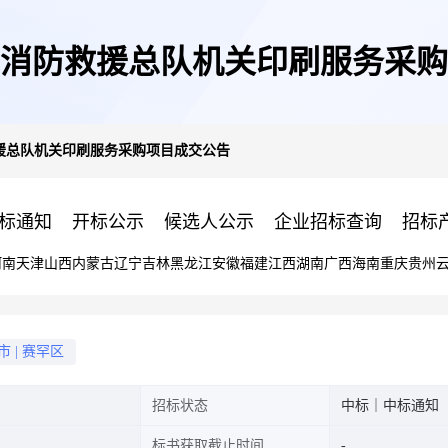
消防救援总队机关印刷服务采购
援总队机关印刷服务采购项目成交公告
标通知
开标公示
候选人公示
企业招标查询
招标
河南
天津
山西
内蒙古
辽宁
吉林
黑龙江
安徽
福建
江西
湖南
广西
海南
重庆
贵州
市
|
赛罕区
招标状态
中标｜中标通知
标书获取截止时间