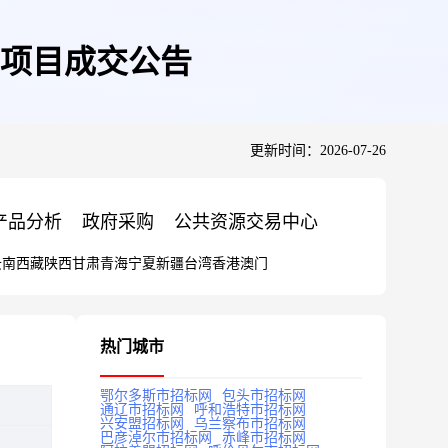
项目成交公告
更新时间：2026-07-26
产品分析
政府采购
公共资源交易中心
云南
西藏
陕西
甘肃
青海
宁夏
新疆
台湾
香港
澳门
热门城市
鄂尔多斯市招标网
包头市招标网
通辽市招标网
呼和浩特市招标网
兴安盟招标网
乌兰察布市招标网
巴彦淖尔市招标网
赤峰市招标网