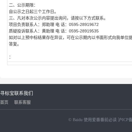
二、公示期限：
自公示之日起三个工作日。
三、凡对本次公示内容提出询问，请按以下方式联系。
项目负责联系人：郑助理
电
话：0595-28919672
质疑投诉联系人：黄助理 电
话：0595-28919535
如对以上预中标结果存在异议，可在公示期内以书面形式向我单位提
答复。
：
寻标宝
联系我们
首页
联系客服
© Baidu
使用爱番番前必读
沪ICP备