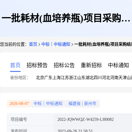
一批耗材(血培养瓶)项目采购结
您当前的位置：
首页
中标｜中标通知
一批耗材(血培养瓶)项目采购结果公示[2
果公示[2022/9/2818:08:47]
首页
招标预告
招标公告
重新招标
中标通知
省份地区：
北京
广东
上海
江苏
浙江
山东
湖北
四川
河北
河南
天津
山
2026-08-07
中标｜中标通知
福建省
|
泉州市
项目编号
2022-JQWWQZ-W4259-LH0082
发布时间
2022-09-28 21:58:51