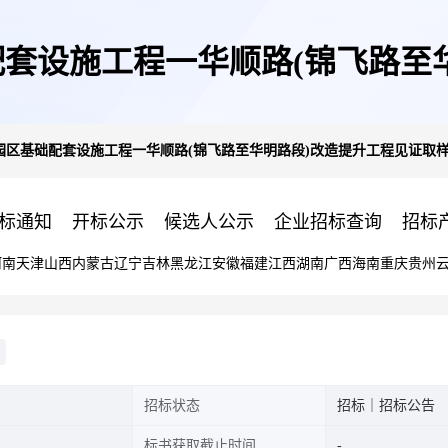
套设施工程一华顺路(锦飞路至
区基础配套设施工程一华顺路(锦飞路至华明路段)改造提升工程见证取样
检测服务(重)
标通知
开标公示
候选人公示
企业招标查询
招标
河南
天津
山西
内蒙古
辽宁
吉林
黑龙江
安徽
福建
江西
湖南
广西
海南
重庆
贵州
招标状态
招标｜招标公告
标书获取截止时间