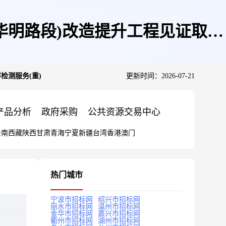
华明路段)改造提升工程见证取样
检测服务(重)
更新时间：2026-07-21
产品分析
政府采购
公共资源交易中心
云南
西藏
陕西
甘肃
青海
宁夏
新疆
台湾
香港
澳门
热门城市
宁波市招标网
绍兴市招标网
丽水市招标网
温州市招标网
金华市招标网
嘉兴市招标网
衢州市招标网
湖州市招标网