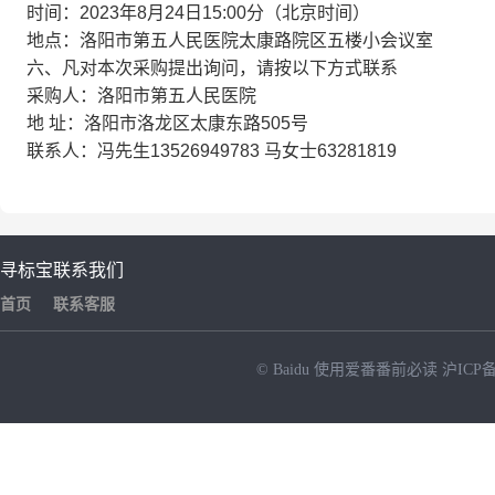
时间：2023年8月24日15:00分（北京时间）
地点：洛阳市第五人民医院太康路院区五楼小会议室
六、凡对本次采购提出询问，请按以下方式联系
采购人：洛阳市第五人民医院
地 址：洛阳市洛龙区太康东路505号
联系人：冯先生13526949783 马女士63281819
寻标宝
联系我们
首页
联系客服
© Baidu
使用爱番番前必读
沪ICP备
NEW
HOT