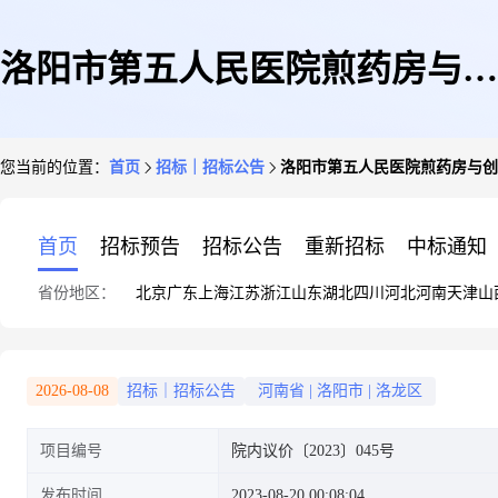
洛阳市第五人民医院煎药房与创
您当前的位置：
首页
招标｜招标公告
洛阳市第五人民医院煎药房与创
建老年友善医院改造施工项目招
首页
招标预告
招标公告
重新招标
中标通知
省份地区：
北京
广东
上海
江苏
浙江
山东
湖北
四川
河北
河南
天津
山
标公告
2026-08-08
招标｜招标公告
河南省
|
洛阳市
|
洛龙区
项目编号
院内议价〔2023〕045号
发布时间
2023-08-20 00:08:04