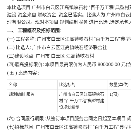
本比选项目
广州市白云区江高镇峡石村
“百千万工程”典型
建设
资金来自
财政资金
,资金已落实。比选人为
广州市白云
理有限公司。现对本项目
规划编制服务
进行比选
,选定承包
二、
工程概况及招标范围:
(一)
工程名称:
广州市白云区江高镇峡石村
“百千万工程”典
(二)
比选人:
广州市白云区江高镇峡石经济联合社
(三)建设地点:
广州市
白云区
江高镇峡石村
(四)最高投标限价:
本项目最高限价为人民币
800000.00
元(
(
五
)
比选内容
:
名称
比选标的
数量(单位)
规划编制
服务
广州市白云区江高镇峡石
1(项)
村
“百千万工程”典型村建
设规划编制
(六)
合同履行期限
:从签订本项目服务合同之日起至本项目
(七)招标范围:
广州市白云区江高镇峡石村
“百千万工程”典