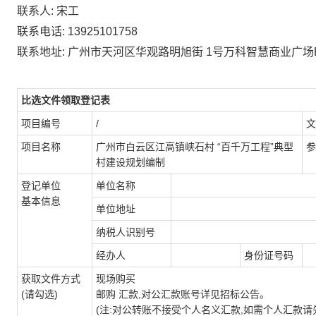
联系人:
宋工
联系电话:
13925101758
联系地址:
广州市天河区华观路明旭街
1号万科智慧商业广场B
比选文件领取登记表
项目编号
/
文
项目名称
广州市白云区江高镇峡石村
“百千万工程”典型
参
村建设规划编制
登记单位
单位名称
基本信息
单位地址
纳税人识别号
经办人
身份证号码
获取文件方式
现场购买
(请勾选)
邮购
汇款,对公汇款账号详见招标公告。
(注:对公转账不接受个人名义汇款,如需个人汇款请