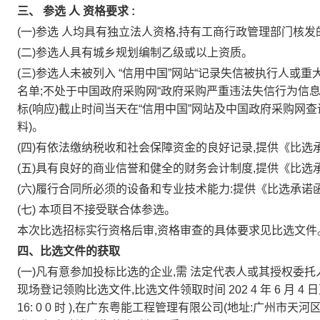
三、
参选
人
资格要求
:
(一)参选
人均具有独立法人资格,持有工商行政管理部门核发
(二)参选人具有城乡规划编制乙级或以上资质。
(三)参选人未被列入
“信用中国”网站“记录失信被执行人或
名单;不处于中国政府采购网“政府采购严重违法失信行为信
标(响应)截止时间当天在“信用中国”网站及中国政府采购网查
料)。
(四)有依法缴纳税收和社会保障资金的良好记录,提供《比选
(五)具有良好的商业信誉和健全的财务会计制度,提供《比选
(六)履行合同所必须的设备和专业技术能力:提供《比选承诺
(七)
本项目不接受联合体参选。
本次比选招标实行资格后审,资格审查的具体要求见比选文
四、比选文件的获取
(一)凡有意参加投标比选的企业,需
法定代表人或其授权委托
现场登记领购比选文件,比选文件领取时间
202
4
年
6
月
4
日
16:
0
0
时
),在广东粤能工程管理有限公司(地址:广州市天河区