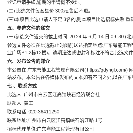
登记申请手续,逾期的申请概不受理。
(二)
比选文件每套售价
300元,售后不退。
(三)本项目比选申请人不足
3名的,则本项目比选招标失败,重
五、参选文件的递交
(一)参选文件递交的截止时间:
20
24
年
6
月
14
日
09
:30
(北
参选文件必须在比选截止时间前送达指定地点:广东粤能工程
业广场B1-2栋12楼)。逾期送达或密封和标注不符合比选
六、发布公告的媒介
本公告在
广东粤能工程管理有限公司(
https://gdyngl.com/)
站发布。本公告在各媒体发布的文本如有不同之处,以在广
七
、联系方式
比选人:
广州市白云区江高镇峡石经济联合社
联系人:
黄工
联系电话:
020-36411250
联系地址:广州市白云区江高镇峡石沿江路
1号
招标代理单位:广东粤能工程管理有限公司