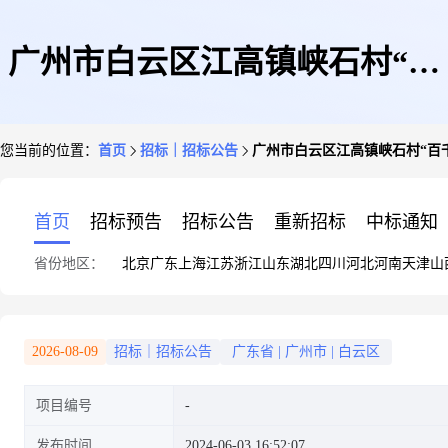
广州市白云区江高镇峡石村“百
您当前的位置：
首页
招标｜招标公告
广州市白云区江高镇峡石村“百
千万工程”典型村建设规划编制
首页
招标预告
招标公告
重新招标
中标通知
省份地区：
北京
广东
上海
江苏
浙江
山东
湖北
四川
河北
河南
天津
山
比选公告
2026-08-09
招标｜招标公告
广东省
|
广州市
|
白云区
项目编号
发布时间
2024-06-03 16:52:07