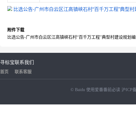
比选公告-广州市白云区江高镇峡石村“百千万工程”典型村建
附件下载
比选公告-广州市白云区江高镇峡石村“百千万工程”典型村建设规划编制.
寻标宝
联系我们
首页
联系客服
© Baidu
使用爱番番前必读
沪ICP备
NEW
HOT