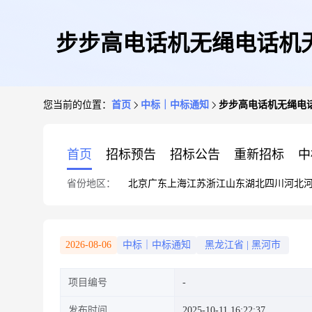
步步高电话机无绳电话机
您当前的位置：
首页
中标｜中标通知
步步高电话机无绳电
首页
招标预告
招标公告
重新招标
中
省份地区：
北京
广东
上海
江苏
浙江
山东
湖北
四川
河北
2026-08-06
中标｜中标通知
黑龙江省
|
黑河市
项目编号
发布时间
2025-10-11 16:22:37