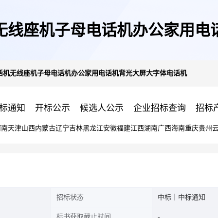
无线座机子母电话机办公家用电
话机无线座机子母电话机办公家用电话机背光大屏大字体电话机
标通知
开标公示
候选人公示
企业招标查询
招标
河南
天津
山西
内蒙古
辽宁
吉林
黑龙江
安徽
福建
江西
湖南
广西
海南
重庆
贵州
招标状态
中标｜中标通知
标书获取截止时间