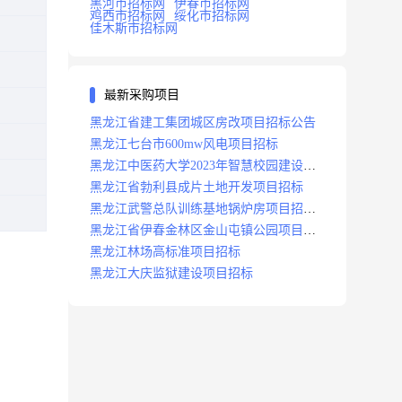
黑河市招标网
伊春市招标网
鸡西市招标网
绥化市招标网
佳木斯市招标网
最新采购项目
黑龙江省建工集团城区房改项目招标公告
黑龙江七台市600mw风电项目招标
黑龙江中医药大学2023年智慧校园建设项
目招标公告
黑龙江省勃利县成片土地开发项目招标
黑龙江武警总队训练基地锅炉房项目招标
公示
黑龙江省伊春金林区金山屯镇公园项目招
标公告
黑龙江林场高标准项目招标
黑龙江大庆监狱建设项目招标