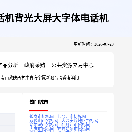
话机背光大屏大字体电话机
更新时间：2026-07-29
产品分析
政府采购
公共资源交易中心
云南
西藏
陕西
甘肃
青海
宁夏
新疆
台湾
香港
澳门
热门城市
鹤岗市招标网
七台河市招标网
双鸭山市招标网
大兴安岭地区招标网
哈尔滨市招标网
牡丹江市招标网
大庆市招标网
齐齐哈尔市招标网