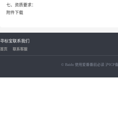
七、资质要求：
附件下载
寻标宝
联系我们
首页
联系客服
© Baidu
使用爱番番前必读
沪ICP备
NEW
HOT