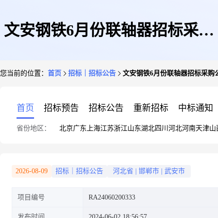
文安钢铁6月份联轴器招标采购
您当前的位置：
首页
招标｜招标公告
文安钢铁6月份联轴器招标采购
公告(河北新武安钢铁集团文安
首页
招标预告
招标公告
重新招标
中标通知
省份地区：
北京
广东
上海
江苏
浙江
山东
湖北
四川
河北
河南
天津
山
钢铁有限公司)
2026-08-09
招标｜招标公告
河北省
|
邯郸市
|
武安市
项目编号
RA24060200333
发布时间
2024-06-02 18:56:57