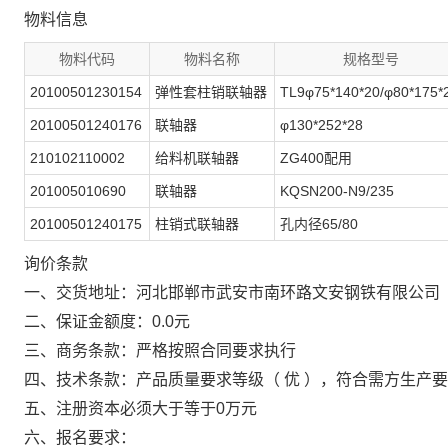
物料信息
物料代码
物料名称
规格型号
20100501230154
弹性套柱销联轴器
TL9φ75*140*20/φ80*175*
20100501240176
联轴器
φ130*252*28
210102110002
给料机联轴器
ZG400配用
201005010690
联轴器
KQSN200-N9/235
20100501240175
柱销式联轴器
孔内径65/80
询价条款
一、交货地址：河北邯郸市武安市南环路文安钢铁有限公司
二、保证金额度：0.0元
三、商务条款：严格按照合同要求执行
四、技术条款：产品质量要求等级（ 优 ），符合需方生产
五、注册资本必须大于等于0万元
六、报名要求：