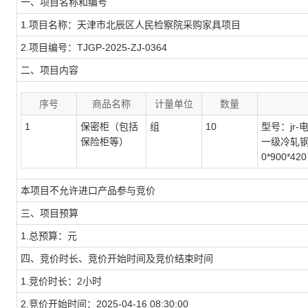
一、项目名称和编号
1.项目名称：
天津市北辰区人民检察院采购家具项目
2.项目编号：
TJGP-2025-ZJ-0364
二、项目内容
序号
商品名称
计量单位
数量
1
保密柜（包括
组
10
型号：jr
保险柜等）
一级冷轧钢
0*900*420
本项目不允许进口产品参与竞价
三、项目预算
1.总预算：元
四、竞价时长、竞价开始时间及竞价结束时间
1.竞价时长：
2
小时
2.竞价开始时间：
2025-04-16 08:30:00