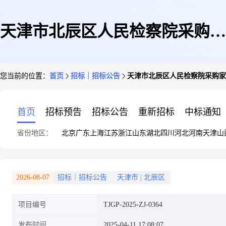
天津市北辰区人民检察院采购家
您当前的位置：
首页
招标｜招标公告
天津市北辰区人民检察院采购家
具项目
首页
招标预告
招标公告
重新招标
中标通知
省份地区：
北京
广东
上海
江苏
浙江
山东
湖北
四川
河北
河南
天津
山
2026-08-07
招标｜招标公告
天津市
|
北辰区
项目编号
TJGP-2025-ZJ-0364
发布时间
2025-04-11 17:08:07