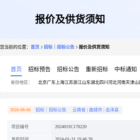
报价及供货须知
您当前的位置：
首页
招标｜招标公告
报价及供货须知
首页
招标预告
招标公告
重新招标
中标通知
省份地区：
北京
广东
上海
江苏
浙江
山东
湖北
四川
河北
河南
天津
山
2026-08-06
招标｜招标公告
云南省
|
曲靖市
|
会泽县
项目编号
202401SC170220
发布时间
2024-01-31 19:46:39