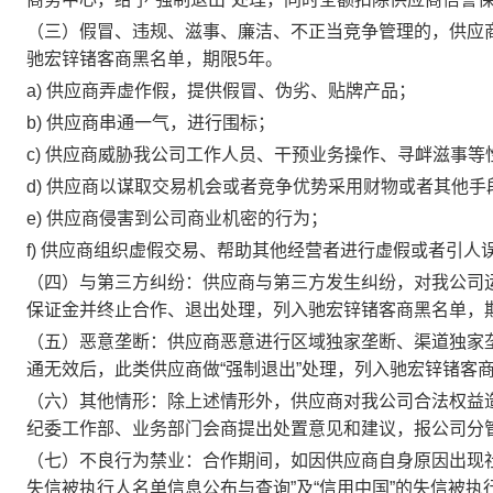
（三）假冒、违规、滋事、廉洁、不正当竞争管理的，供应商
驰宏锌锗客商黑名单，期限5年。
a) 供应商弄虚作假，提供假冒、伪劣、贴牌产品；
b) 供应商串通一气，进行围标；
c) 供应商威胁我公司工作人员、干预业务操作、寻衅滋事等
d) 供应商以谋取交易机会或者竞争优势采用财物或者其他
e) 供应商侵害到公司商业机密的行为；
f) 供应商组织虚假交易、帮助其他经营者进行虚假或者引人
（四）与第三方纠纷：供应商与第三方发生纠纷，对我公司
保证金并终止合作、退出处理，列入驰宏锌锗客商黑名单，
（五）恶意垄断：供应商恶意进行区域独家垄断、渠道独家
通无效后，此类供应商做“强制退出”处理，列入驰宏锌锗客
（六）其他情形：除上述情形外，供应商对我公司合法权益
纪委工作部、业务部门会商提出处置意见和建议，报公司分
（七）不良行为禁业：合作期间，如因供应商自身原因出现
失信被执行人名单信息公布与查询”及“信用中国”的失信被执