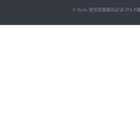
© Baidu
使用爱番番前必读
沪ICP备
NEW
HOT
暂时没有搜索结果…