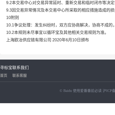
9.2本交易中心对交易异常延时、重新交易和临时闭市等决
9.3因交易异常情况及本交易中心所采取的相应措施造成的
10附则
10.1争议处理：发生纠纷时，双方应协商解决，协商不成
10.2本规则未尽事宜以循环宝及其他相关交易规则为准。
上海欧冶供应链有限公司 2020年6月10日颁布
寻标宝
联系我们
首页
联系客服
© Baidu
使用爱番番前必读
沪ICP备
NEW
HOT