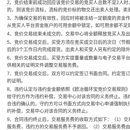
2、竞价结束前成功回应该竞价交易的竞买人总数不足2人
的，则该竞价流标，流标的竞价标的物交还出卖人处理。卖
3、为确保交易的有效性，回应时将被冻结一定额度的资金
从竞买人平台资金账户的可用余额中锁定，如可用余额不足
4、竞价交易结束未成交的，交易中心将全额释放竞买人及
5、竞价交易成交后，买受方须在竞买成交日后的次日（节假
后的3个工作日内完成提货。出卖人和买受人另有约定的除
6、竞价交易成交后，买受方实提重量或数量与电子交易平
供相关的证明文件调整交易服务费。
7、竞价交易成交后，双方可以约定签订书面合同。约定签
的证明。
8、违约认定与违约金金额依照《欧冶循环宝竞价交易规则
给守约方作为违约补偿，交易中心对该合同的义务终止。违
合违约确认的，守约方可以书面方式向交易中心申请强制执
约补偿，交易中心对该合同的义务终止。
9、合同违约终止后，交易服务费的收取方式如下：（1）
服务费，违约方的交易服务费不予退回。（2）交易服务费