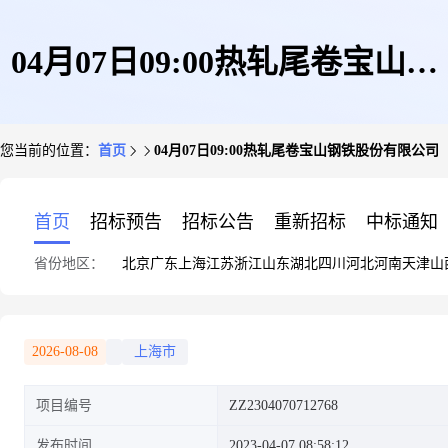
04月07日09:00热轧尾卷宝山钢
您当前的位置：
首页
04月07日09:00热轧尾卷宝山钢铁股份有限公司
铁股份有限公司
首页
招标预告
招标公告
重新招标
中标通知
省份地区：
北京
广东
上海
江苏
浙江
山东
湖北
四川
河北
河南
天津
山
2026-08-08
上海市
项目编号
ZZ2304070712768
发布时间
2023-04-07 08:58:12