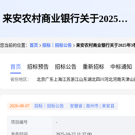
来安农村商业银行关于2025年3
您当前的位置：
首页
招标｜招标公告
来安农村商业银行关于2025年
季度一般关联交易情况的披露报
首页
招标预告
招标公告
重新招标
中标通知
省份地区：
北京
广东
上海
江苏
浙江
山东
湖北
四川
河北
河南
天津
山
告
2026-08-07
招标｜招标公告
安徽省
|
滁州市
|
来安县
项目编号
发布时间
2025-10-22 11:37:00