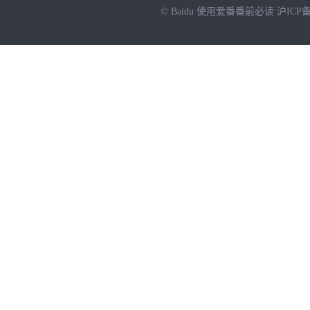
© Baidu
使用爱番番前必读
沪ICP备
NEW
HOT
暂时没有搜索结果…