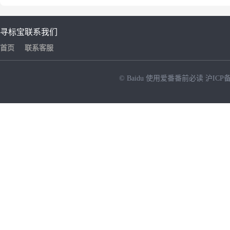
寻标宝
联系我们
首页
联系客服
© Baidu
使用爱番番前必读
沪ICP备
NEW
HOT
暂时没有搜索结果…