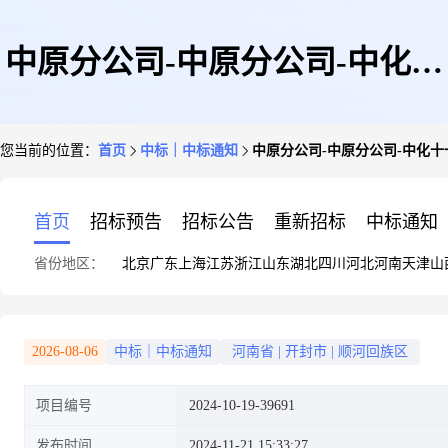
中原分公司-中原分公司-中化十
您当前的位置：
首页
中标｜中标通知
中原分公司-中原分公司-中化
一建-平顶山己二腈项目-抗爆墙
首页
招标预告
招标公告
重新招标
中标通知
省份地区：
北京
广东
上海
江苏
浙江
山东
湖北
四川
河北
河南
天津
山
和泄爆墙采购成交公告
2026-08-06
中标｜中标通知
河南省
|
开封市
|
顺河回族区
项目编号
2024-10-19-39691
发布时间
2024-11-21 15:33:27