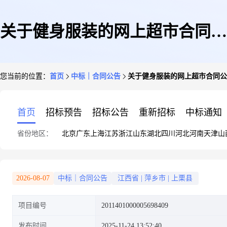
关于健身服装的网上超市合同公
您当前的位置：
首页
中标｜合同公告
关于健身服装的网上超市合同公
告
首页
招标预告
招标公告
重新招标
中标通知
省份地区：
北京
广东
上海
江苏
浙江
山东
湖北
四川
河北
河南
天津
山
2026-08-07
中标｜合同公告
江西省
|
萍乡市
|
上栗县
项目编号
2011401000005698409
发布时间
2025-11-24 13:52:40