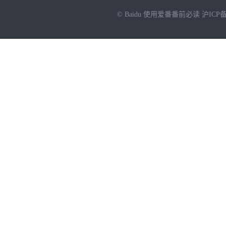
© Baidu
使用爱番番前必读
沪ICP备
NEW
HOT
暂时没有搜索结果…