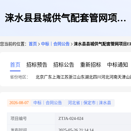
涞水县县城供气配套管网项目
您当前的位置：
首页
中标｜合同公告
涞水县县城供气配套管网项目E
EPC施工总承包合同
首页
招标预告
招标公告
重新招标
中标通知
省份地区：
北京
广东
上海
江苏
浙江
山东
湖北
四川
河北
河南
天津
山
2026-08-07
中标｜合同公告
河北省
|
保定市
|
涞水县
项目编号
ZTJA-024-024
发布时间
2025-05-26 21:14:14