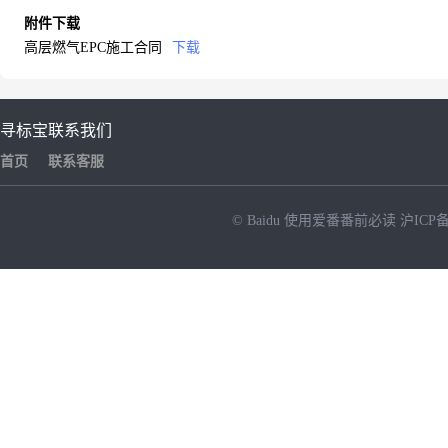
附件下载
高层燃气EPC施工合同
下载
寻标宝
联系我们
首页
联系客服
© Baidu
使用爱番番前必读
沪ICP备
NEW
HOT