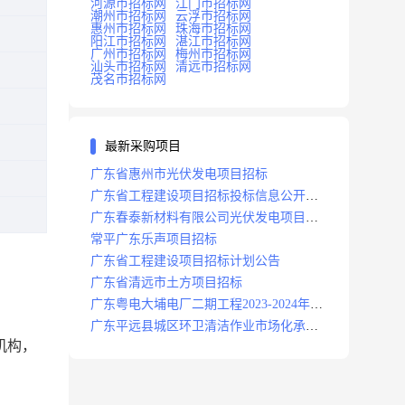
河源市招标网
江门市招标网
潮州市招标网
云浮市招标网
惠州市招标网
珠海市招标网
阳江市招标网
湛江市招标网
广州市招标网
梅州市招标网
汕头市招标网
清远市招标网
茂名市招标网
最新采购项目
广东省惠州市光伏发电项目招标
广东省工程建设项目招标投标信息公开目
录
广东春泰新材料有限公司光伏发电项目招
标
常平广东乐声项目招标
广东省工程建设项目招标计划公告
广东省清远市土方项目招标
广东粤电大埔电厂二期工程2023-2024年度
安保服务项目招标公告
广东平远县城区环卫清洁作业市场化承包
机构，
项目招标中标候选人公示