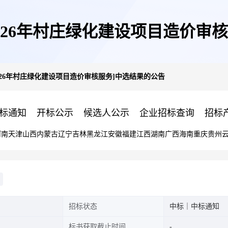
026年村庄绿化建设项目造价审
026年村庄绿化建设项目造价审核服务]中选结果的公告
标通知
开标公示
候选人公示
企业招标查询
招标
河南
天津
山西
内蒙古
辽宁
吉林
黑龙江
安徽
福建
江西
湖南
广西
海南
重庆
贵州
招标状态
中标｜中标通知
标书获取截止时间