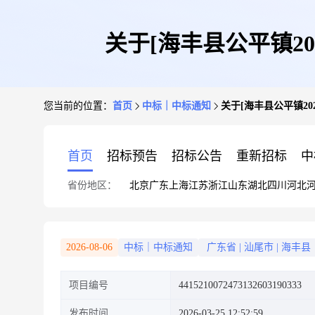
关于[海丰县公平镇2
您当前的位置：
首页
中标｜中标通知
关于[海丰县公平镇2
首页
招标预告
招标公告
重新招标
中
省份地区：
北京
广东
上海
江苏
浙江
山东
湖北
四川
河北
2026-08-06
中标｜中标通知
广东省
|
汕尾市
|
海丰县
项目编号
4415210072473132603190333
发布时间
2026-03-25 12:52:59