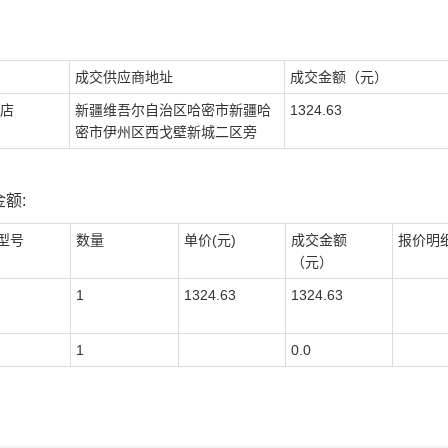
成交供应商地址
成交金额（元）
店
新疆维吾尔自治区哈密市新疆哈
1324.63
密市伊州区西戈壁新城二区旁
额:
型号
数量
单价(元)
成交金额
报价明
（元）
1
1324.63
1324.63
1
0.0