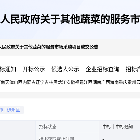
人民政府关于其他蔬菜的服务市
人民政府关于其他蔬菜的服务市场采购项目成交公告
标通知
开标公示
候选人公示
企业招标查询
招标
河南
天津
山西
内蒙古
辽宁
吉林
黑龙江
安徽
福建
江西
湖南
广西
海南
重庆
贵州
市
|
伊州区
招标状态
中标｜中标通知
标书获取截止时间