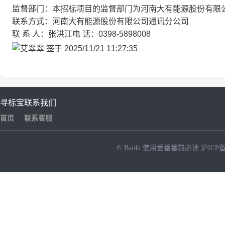
监督部门：本招标项目的监督部门为河南大有能源股份有限
联系方式：河南大有能源股份有限公司通讯分公司
联 系 人：张洪江电 话：0398-5898008
寻标宝
联系我们
首页
联系客服
© Baidu
使用爱番番前必读
沪ICP备
NEW
HOT