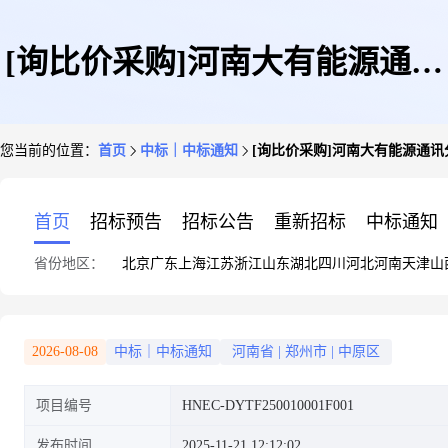
[询比价采购]河南大有能源通讯
您当前的位置：
首页
中标｜中标通知
[询比价采购]河南大有能源通
分公司消防器材维修项目成交结
首页
招标预告
招标公告
重新招标
中标通知
省份地区：
北京
广东
上海
江苏
浙江
山东
湖北
四川
河北
河南
天津
山
果公告
2026-08-08
中标｜中标通知
河南省
|
郑州市
|
中原区
项目编号
HNEC-DYTF250010001F001
发布时间
2025-11-21 12:12:02