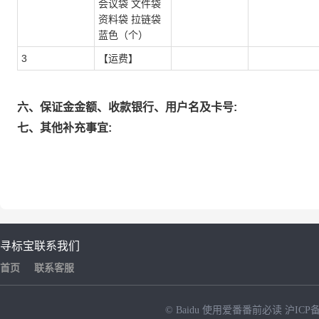
会议袋 文件袋
资料袋 拉链袋
蓝色（个）
3
【运费】
六、保证金金额、收款银行、用户名及卡号:
七、其他补充事宜:
寻标宝
联系我们
首页
联系客服
© Baidu
使用爱番番前必读
沪ICP备