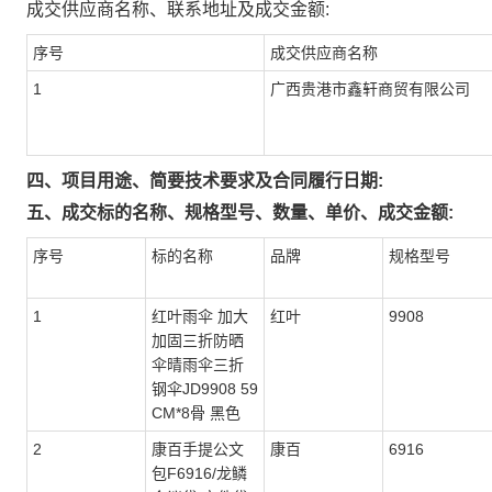
成交供应商名称、联系地址及成交金额:
序号
成交供应商名称
1
广西贵港市鑫轩商贸有限公司
四、项目用途、简要技术要求及合同履行日期:
五、成交标的名称、规格型号、数量、单价、成交金额:
序号
标的名称
品牌
规格型号
1
红叶雨伞 加大
红叶
9908
加固三折防晒
伞晴雨伞三折
钢伞JD9908 59
CM*8骨 黑色
2
康百手提公文
康百
6916
包F6916/龙鳞