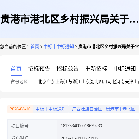
贵港市港北区乡村振兴局关于伞
您当前的位置：
首页
中标｜中标通知
贵港市港北区乡村振兴局关于伞
的网上超市采购项目成交公告
首页
招标预告
招标公告
重新招标
中标通知
省份地区：
北京
广东
上海
江苏
浙江
山东
湖北
四川
河北
河南
天津
山
2026-08-10
中标｜中标通知
广西壮族自治区
|
贵港市
|
港北区
项目编号
1813334000018679233
发布时间
2022-11-04 06:21:03