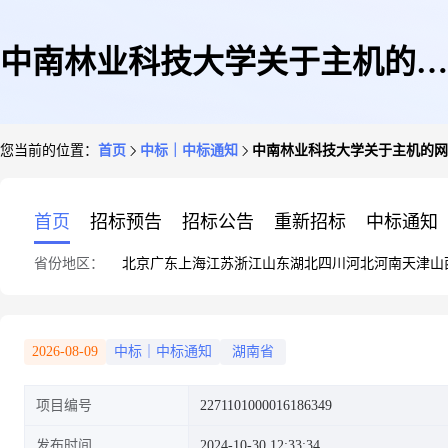
中南林业科技大学关于主机的网
您当前的位置：
首页
中标｜中标通知
中南林业科技大学关于主机的网
上超市采购项目成交公告
首页
招标预告
招标公告
重新招标
中标通知
省份地区：
北京
广东
上海
江苏
浙江
山东
湖北
四川
河北
河南
天津
山
2026-08-09
中标｜中标通知
湖南省
项目编号
2271101000016186349
发布时间
2024-10-30 12:33:34