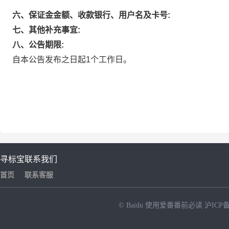
六、保证金金额、收款银行、用户名及卡号:
七、其他补充事宜:
八、公告期限:
自本公告发布之日起1个工作日。
寻标宝
联系我们
首页
联系客服
© Baidu
使用爱番番前必读
沪ICP备