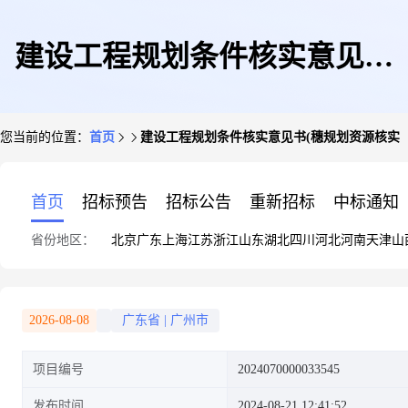
建设工程规划条件核实意见书
您当前的位置：
首页
建设工程规划条件核实意见书(穗规划资源核实〔202
(穗规划资源核实〔2024〕2504
首页
招标预告
招标公告
重新招标
中标通知
省份地区：
北京
广东
上海
江苏
浙江
山东
湖北
四川
河北
河南
天津
山
号)
2026-08-08
广东省
|
广州市
项目编号
2024070000033545
发布时间
2024-08-21 12:41:52