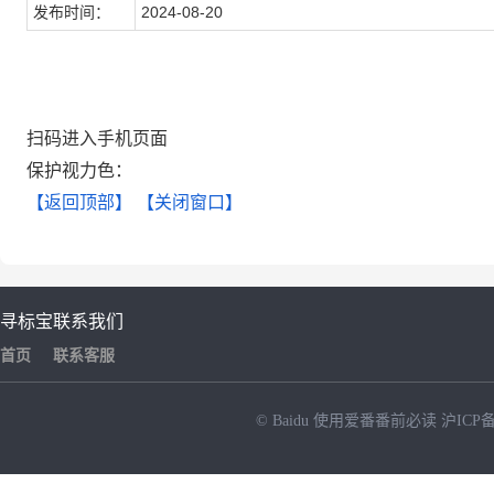
发布时间：
2024-08-20
扫码进入手机页面
保护视力色：
【返回顶部】
【关闭窗口】
寻标宝
联系我们
首页
联系客服
© Baidu
使用爱番番前必读
沪ICP备
NEW
HOT