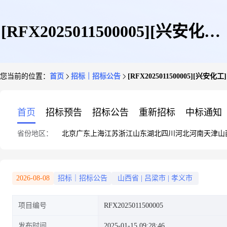
[RFX2025011500005][兴安化工]
您当前的位置：
首页
招标｜招标公告
[RFX2025011500005][兴
[电气通用元器件]招标信息
首页
招标预告
招标公告
重新招标
中标通知
省份地区：
北京
广东
上海
江苏
浙江
山东
湖北
四川
河北
河南
天津
山
2026-08-08
招标｜招标公告
山西省
|
吕梁市
|
孝义市
项目编号
RFX2025011500005
发布时间
2025-01-15 09:28:46