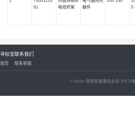
1
70001133
热镀锌梯形
电气通用元
200*150
2
51
电缆桥架
器件
5
寻标宝
联系我们
首页
联系客服
© Baidu
使用爱番番前必读
沪ICP备
NEW
HOT