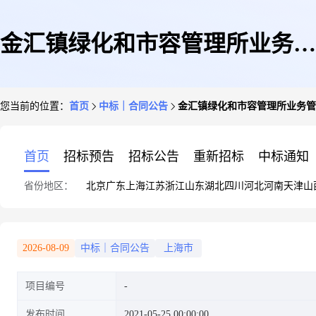
金汇镇绿化和市容管理所业务管
您当前的位置：
首页
中标｜合同公告
金汇镇绿化和市容管理所业务管
理用房装修工程的合同
首页
招标预告
招标公告
重新招标
中标通知
省份地区：
北京
广东
上海
江苏
浙江
山东
湖北
四川
河北
河南
天津
山
2026-08-09
中标｜合同公告
上海市
项目编号
发布时间
2021-05-25 00:00:00