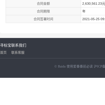
合同金额
2,630,561.2
合同期限
年
合同签署时间
2021-05-25 09
寻标宝
联系我们
首页
联系客服
© Baidu
使用爱番番前必读
沪ICP备
NEW
HOT